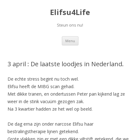
Elifsu4Life
Steun ons nu!
Skip
Menu
to
content
3 april : De laatste loodjes in Nederland.
De echte stress begint nu toch wel.
Elifsu heeft de MIBG scan gehad.
Met dikke tranen, en ondertussen Peter pan kijkend lag ze
weer in de stink vacuüm gezogen zak.
Na 3 kwartier hadden ze het wel op beeld.
De dag erna zijn onder narcose Elifsu haar
bestralingstherapie lijnen getekend.
Grote vlakken zijn er met een dikke viltstift getekend, die we