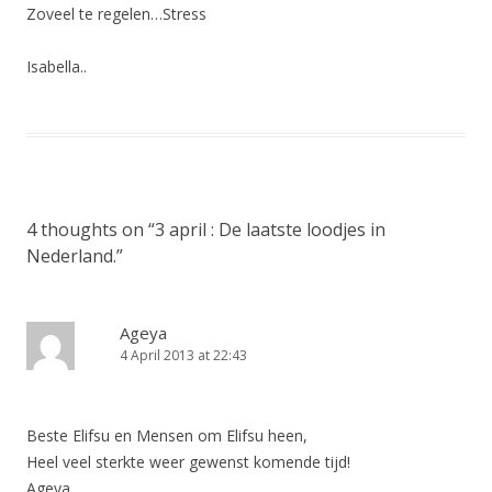
Zoveel te regelen…Stress
Isabella..
4 thoughts on “
3 april : De laatste loodjes in
Nederland.
”
Ageya
4 April 2013 at 22:43
Beste Elifsu en Mensen om Elifsu heen,
Heel veel sterkte weer gewenst komende tijd!
Ageya