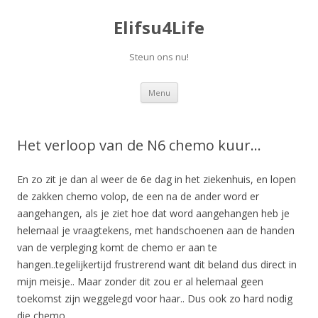
Elifsu4Life
Steun ons nu!
Spring
Menu
naar
inhoud
Het verloop van de N6 chemo kuur…
En zo zit je dan al weer de 6e dag in het ziekenhuis, en lopen
de zakken chemo volop, de een na de ander word er
aangehangen, als je ziet hoe dat word aangehangen heb je
helemaal je vraagtekens, met handschoenen aan de handen
van de verpleging komt de chemo er aan te
hangen..tegelijkertijd frustrerend want dit beland dus direct in
mijn meisje.. Maar zonder dit zou er al helemaal geen
toekomst zijn weggelegd voor haar.. Dus ook zo hard nodig
die chemo…….