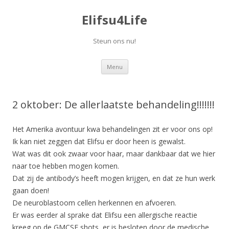
Elifsu4Life
Steun ons nu!
Spring
Menu
naar
inhoud
2 oktober: De allerlaatste behandeling!!!!!!!
Het Amerika avontuur kwa behandelingen zit er voor ons op!
Ik kan niet zeggen dat Elifsu er door heen is gewalst.
Wat was dit ook zwaar voor haar, maar dankbaar dat we hier
naar toe hebben mogen komen.
Dat zij de antibody’s heeft mogen krijgen, en dat ze hun werk
gaan doen!
De neuroblastoom cellen herkennen en afvoeren.
Er was eerder al sprake dat Elifsu een allergische reactie
kreeg op de GMCSF shots, er is besloten door de medische