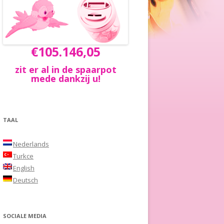
€105.146,05
zit er al in de spaarpot
mede dankzij u!
TAAL
Nederlands
Turkce
English
Deutsch
SOCIALE MEDIA