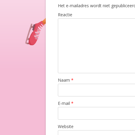
Het e-mailadres wordt niet gepubliceerd
DE 
Reactie
TU
KE
EM
FO
Naam
*
E-mail
*
Website