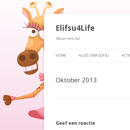
Elifsu4Life
Steun ons nu!
HOME
ALLES OVER ELIFSU
ACTI
WIE IS ELIFSU…?
BAY
Oktober 2013
WAT HEEFT ELIFSU…?
BEN
WAT HEEFT ELIFSU NODIG…?
PIR
HOE KAN JE ELIFSU HELPEN…?
CH
SP
Geef een reactie
RO