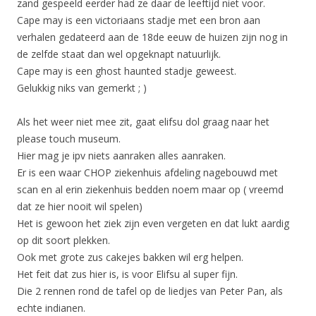
zand gespeeld eerder had ze daar de leeftijd niet voor.
Cape may is een victoriaans stadje met een bron aan
verhalen gedateerd aan de 18de eeuw de huizen zijn nog in
de zelfde staat dan wel opgeknapt natuurlijk.
Cape may is een ghost haunted stadje geweest.
Gelukkig niks van gemerkt ; )
Als het weer niet mee zit, gaat elifsu dol graag naar het
please touch museum.
Hier mag je ipv niets aanraken alles aanraken.
Er is een waar CHOP ziekenhuis afdeling nagebouwd met
scan en al erin ziekenhuis bedden noem maar op ( vreemd
dat ze hier nooit wil spelen)
Het is gewoon het ziek zijn even vergeten en dat lukt aardig
op dit soort plekken.
Ook met grote zus cakejes bakken wil erg helpen.
Het feit dat zus hier is, is voor Elifsu al super fijn.
Die 2 rennen rond de tafel op de liedjes van Peter Pan, als
echte indianen.