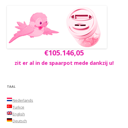
€105.146,05
zit er al in de spaarpot mede dankzij u!
TAAL
Nederlands
Turkce
English
Deutsch