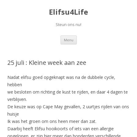
Elifsu4Life
Steun ons nu!
Spring
Menu
naar
inhoud
25 juli : Kleine week aan zee
Nadat elifsu goed opgeknapt was na de dubbele cycle,
hebben
we besloten om richting de kust te rijden, en daar 4 dagen te
verblijven.
De keuze was op Cape May gevallen, 2 uurtjes rijden van ons
huisje
Ik was het groen om ons heen meer dan zat.
Daarbij heeft Elifsu hooikoorts of iets van een allergie
opgelopen, er zijn hier meer dan honderden verschillende