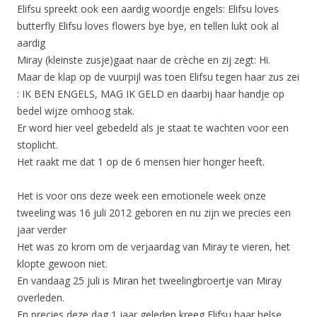
Elifsu spreekt ook een aardig woordje engels: Elifsu loves
butterfly Elifsu loves flowers bye bye, en tellen lukt ook al
aardig
Miray (kleinste zusje)gaat naar de crèche en zij zegt: Hi.
Maar de klap op de vuurpijl was toen Elifsu tegen haar zus zei
: IK BEN ENGELS, MAG IK GELD en daarbij haar handje op
bedel wijze omhoog stak.
Er word hier veel gebedeld als je staat te wachten voor een
stoplicht.
Het raakt me dat 1 op de 6 mensen hier honger heeft.
Het is voor ons deze week een emotionele week onze
tweeling was 16 juli 2012 geboren en nu zijn we precies een
jaar verder
Het was zo krom om de verjaardag van Miray te vieren, het
klopte gewoon niet.
En vandaag 25 juli is Miran het tweelingbroertje van Miray
overleden.
En precies deze dag 1 jaar geleden kreeg Elifsu haar helse